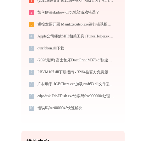
1
(2025最新)HP M233dw驱动下载(官方) Win10/Win11支持
2
如何解决skidrow.dll饥饿鲨游戏错误？
3
税控发票开票 MainExecuteS.exe运行错误提示0xc000000d的解决办法
4
Apple公司播放MP3相关工具 iTunesHelper.exe提示缺少msvcp140.dll文件的解决办法
5
qtnribbon.dll下载
6
(2026最新) 富士施乐DocuPrint M378 df快速连接指南-金山毒霸
7
PBVM105.dll下载指南 - 32/64位官方免费版，解决DLL缺失问题
8
广材助手 JGBClient.exe加载icudt53.dll文件丢失处理办法
9
edpedisk EdpEDisk.exe错误码0xc000000e处理办法
10
错误码0xc0000043快速解决