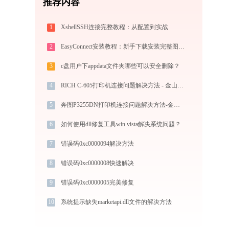
推荐内容
1
XshellSSH连接完整教程：从配置到实战
2
EasyConnect安装教程：新手下载安装完整图文步骤
3
c盘用户下appdata文件夹哪些可以安全删除？
4
RICH C-605打印机连接问题解决方法 - 金山毒霸
5
奔图P3255DN打印机连接问题解决方法-金山毒霸
6
如何使用dll修复工具win vista解决系统问题？
7
错误码0xc0000094解决方法
8
错误码0xc0000008快速解决
9
错误码0xc0000005完美修复
10
系统提示缺失marketapi.dll文件的解决方法