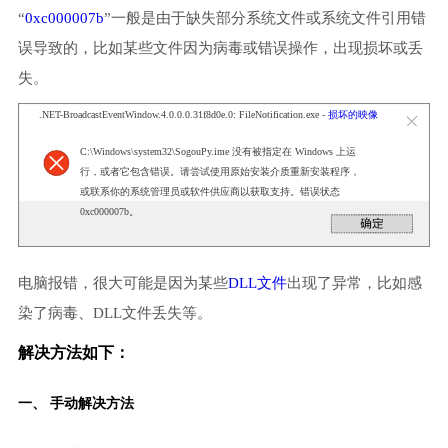
“
0xc000007b
”一般是由于缺失部分系统文件或系统文件引用错
误导致的，比如某些文件因为病毒或错误操作，出现损坏或丢
失。
.NET-BroadcastEventWindow.4.0.0.0.31f8d0e.0: FileNotification.exe -
损坏的映像
C:\Windows\system32\SogouPy.ime 没有被指定在 Windows 上运
行，或者它包含错误。请尝试使用原始安装介质重新安装程序，
或联系你的系统管理员或软件供应商以获取支持。错误状态
0xc000007b。
电脑报错，很大可能是因为某些
DLL文件
出现了异常，比如感
染了病毒、DLL文件丢失等。
解决方法如下：
一、 手动解决方法