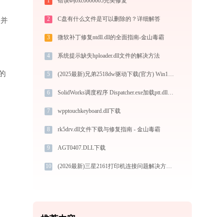
1
错误码0xc0000005完美修复
2
C盘有什么文件是可以删除的？详细解答
”并
3
微软补丁修复ntdll.dll的全面指南-金山毒霸
4
系统提示缺失hploader.dll文件的解决方法
的
5
(2025最新)兄弟2518dw驱动下载(官方) Win10/Win11支持
6
SolidWorks调度程序 Dispatcher.exe加载ptt.dll文件丢失处理办法
7
wpptouchkeyboard.dll下载
8
rk5drv.dll文件下载与修复指南 - 金山毒霸
9
AGT0407.DLL下载
10
(2026最新)三星2161打印机连接问题解决方法-金山毒霸