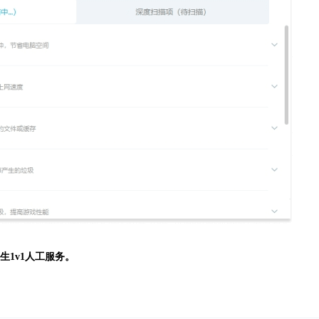
生
1v1人工服务。