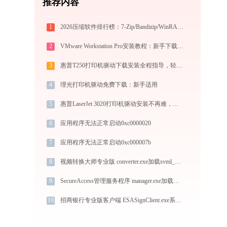
推荐内容
1
2026压缩软件排行榜：7-Zip/Bandizip/WinRAR/360压缩深度对比
2
VMware Workstation Pro安装教程：新手下载安装完整图文指引
3
惠普T250打印机驱动下载安装全程指导，轻松解决打印问题
4
理光打印机驱动免费下载：新手适用
5
惠普LaserJet 3020打印机驱动安装不再难，跟着这些步骤一学就会
6
应用程序无法正常启动0xc0000020
7
应用程序无法正常启动0xc000007b
8
视频转换大师专业版 converter.exe加载svml_dispmd.dll文件丢失处理办法
9
SecureAccess管理服务程序 manager.exe加载msvcr100.dll文件丢失处理办法
10
招商银行专业版客户端 ESASignClient.exe系统错误mfc100.dll丢失如何解决