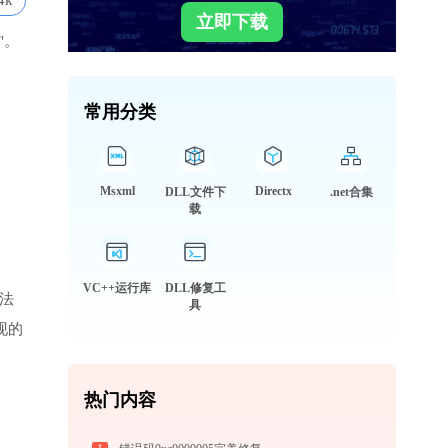
4k
立即下载
"。
常用分类
Msxml
Directx
DLL文件下
.net合集
载
VC++运行库
DLL修复工
无法
具
出现的
热门内容