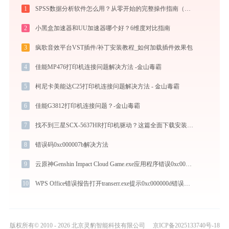
1
SPSS数据分析软件怎么用？从零开始的完整操作指南（附实战案例）
2
小黑盒加速器和UU加速器哪个好？6维度对比指南
3
疯歌音效平台VST插件/补丁安装教程_如何加载插件效果包
4
佳能MP476打印机连接问题解决方法 -金山毒霸
5
柯尼卡美能达C25打印机连接问题解决方法 - 金山毒霸
6
佳能G3812打印机连接问题？-金山毒霸
7
找不到三星SCX-5637HR打印机驱动？这篇全面下载安装指南帮到你
8
错误码0xc000007b解决方法
9
云原神Genshin Impact Cloud Game.exe应用程序错误0xc0000006解决方法
10
WPS Office错误报告打开transerr.exe提示0xc000000d错误码怎么办
版权所有© 2010 - 2026 北京灵豹智能科技有限公司
京ICP备2025133740号-18