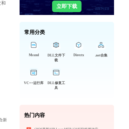
发和
立即下载
。
常用分类
Msxml
Directx
DLL文件下
.net合集
载
VC++运行库
DLL修复工
具
热门内容
适合新