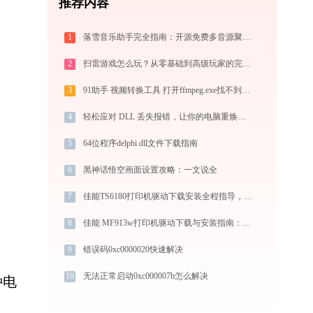
推荐内容
1
落雪音乐助手完全指南：开源免费多音源聚合音乐播放器的安装、配置与使用技巧（2026最新）
2
扫雷游戏怎么玩？从零基础到高级玩家的完全攻略（附必胜技巧）
3
91助手 视频转换工具 打开ffmpeg.exe找不到avdevice-58.dll怎么办
4
轻松应对 DLL 丢失报错，让你的电脑重焕生机-金山毒霸
5
64位程序delphi dll文件下载指南
6
黑神话悟空画面设置攻略：一文说全
7
佳能TS6180打印机驱动下载安装全程指导，轻松解决打印问题
8
佳能 MF913w打印机驱动下载与安装指南：一步步教您操作
9
错误码0xc0000020快速解决
10
无法正常启动0xc000007b怎么解决
种电