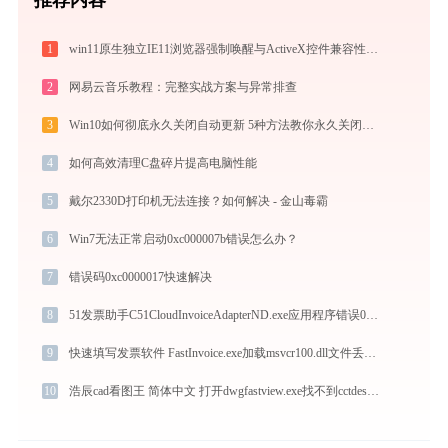
1
win11原生独立IE11浏览器强制唤醒与ActiveX控件兼容性部署指南
2
网易云音乐教程：完整实战方案与异常排查
3
Win10如何彻底永久关闭自动更新 5种方法教你永久关闭win10自动更新
4
如何高效清理C盘碎片提高电脑性能
5
戴尔2330D打印机无法连接？如何解决 - 金山毒霸
6
Win7无法正常启动0xc000007b错误怎么办？
7
错误码0xc0000017快速解决
8
51发票助手C51CloudInvoiceAdapterND.exe应用程序错误0xc0000017解决方法
9
快速填写发票软件 FastInvoice.exe加载msvcr100.dll文件丢失处理办法
10
浩辰cad看图王 简体中文 打开dwgfastview.exe找不到cctdes.dll怎么办