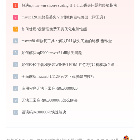
1
解决api-ms-win-shcore-scaling-l1-1-1.dll丢失问题的终极指南
2
msvcp120.dll总是丢失？3招教你轻松修复（附工具）
3
如何使用c盘清理免费工具优化电脑性能
4
msvcp60.dll修复工具：解决DLL缺失问题的终极指南-金山毒霸
5
如何解决sql2000 msvcr71.dll缺失问题
6
如何轻松下载和安装WINBO FDM-迷你2打印机驱动？跟着这篇指南走
7
全面解析msxml6.1.1129.官方下载步骤与技巧
8
应用程序无法正常启动0xc0000020
9
无法正常启动0xc000007b怎么解决
10
错误码0xc000007b快速解决