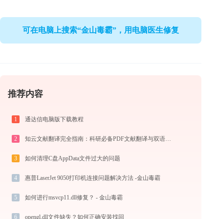
可在电脑上搜索“金山毒霸”，用电脑医生修复
推荐内容
1
通达信电脑版下载教程
2
知云文献翻译完全指南：科研必备PDF文献翻译与双语对照阅读效率工具（2026最新）
3
如何清理C盘AppData文件过大的问题
4
惠普LaserJet 9050打印机连接问题解决方法 -金山毒霸
5
如何进行msvcp11.dll修复？ - 金山毒霸
6
opengl.dll文件缺失？如何正确安装找回