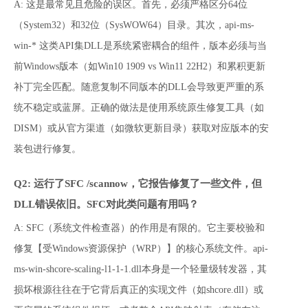
A: 这是最常见且危险的误区。首先，必须严格区分64位
（System32）和32位（SysWOW64）目录。其次，api-ms-
win-* 这类API集DLL是系统紧密耦合的组件，版本必须与当
前Windows版本（如Win10 1909 vs Win11 22H2）和累积更新
补丁完全匹配。随意复制不同版本的DLL会导致更严重的系
统不稳定或蓝屏。正确的做法是使用系统原生修复工具（如
DISM）或从官方渠道（如微软更新目录）获取对应版本的安
装包进行修复。
Q2: 运行了SFC /scannow，它报告修复了一些文件，但
DLL错误依旧。SFC对此类问题有用吗？
A: SFC（系统文件检查器）的作用是有限的。它主要校验和
修复【受Windows资源保护（WRP）】的核心系统文件。api-
ms-win-shcore-scaling-l1-1-1.dll本身是一个轻量级转发器，其
损坏根源往往在于它背后真正的实现文件（如shcore.dll）或