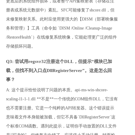
更底层的系统组件损坏，或者整个API集映射表（存储在注
册表或系统元数据中）紊乱。SFC可能修复了shcore.dll，但
未修复映射关系。此时应使用更强大的【DISM（部署映像服
务和管理）】工具（命令如 `DISM /Online /Cleanup-Image 
/RestoreHealth`）在线修复系统映像，它能处理更广泛的组件
存储损坏问题。
Q3: 尝试用regsvr32注册这个DLL，但提示“模块已加
载，但找不到入口点DllRegisterServer”。这是怎么回
事？
A: 这个提示恰恰说明了问题的本质。api-ms-win-shcore-
scaling-l1-1-1.dll **不是**一个传统的COM组件DLL，它没有
也不需要注册。它是一个纯粹的API转发器。这个错误提示
意味着文件本身能被加载，但它不具备`DllRegisterServer`这
个标准COM函数。遇到此提示，证明你手动放置的DLL文件