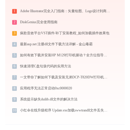
1
Adobe Illustrator完全入门指南：矢量绘图、Logo设计到商业插画的必备工具详解
2
DiskGenius完全使用指南
3
疯歌音效平台VST插件/补丁安装教程_如何加载插件效果包
4
最新asp.net 注册dll文件下载方法详解 - 金山毒霸
5
如何有效下载并安装HP M129打印机驱动？全方位指导手册
6
快速清理C盘垃圾代码的实用方法
7
一文带你了解如何下载及安装兄弟DCP-T820DW打印机驱动
8
应用程序无法正常启动0xc0000020
9
系统提示缺失duilib.dll文件的解决方法
10
小红伞在线升级程序 Update.exe加载swwtrandll文件丢失处理办法