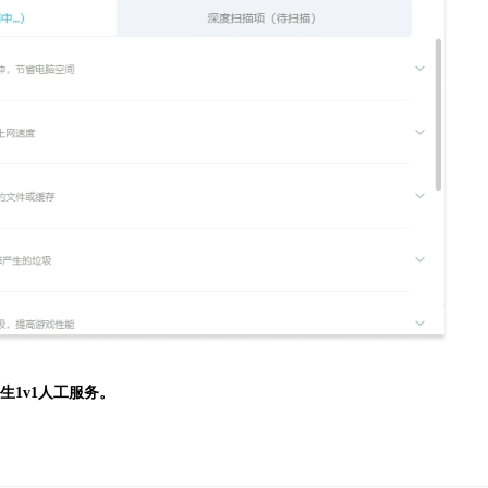
生
1v1人工服务。