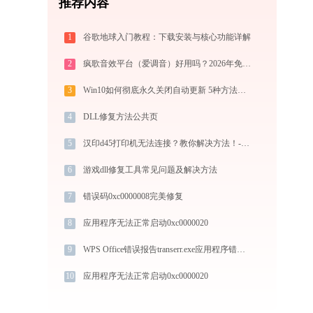
推荐内容
1
谷歌地球入门教程：下载安装与核心功能详解
2
疯歌音效平台（爱调音）好用吗？2026年免费变声软件下载与功能详解
3
Win10如何彻底永久关闭自动更新 5种方法教你永久关闭win10自动更新
4
DLL修复方法公共页
5
汉印d45打印机无法连接？教你解决方法！-金山毒霸
6
游戏dll修复工具常见问题及解决方法
7
错误码0xc0000008完美修复
8
应用程序无法正常启动0xc0000020
9
WPS Office错误报告transerr.exe应用程序错误0xc000000d解决方法
10
应用程序无法正常启动0xc0000020