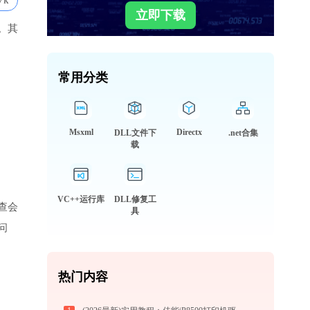
7k
立即下载
。其
常用分类
Msxml
Directx
DLL文件下
.net合集
载
VC++运行库
DLL修复工
查会
具
问
热门内容