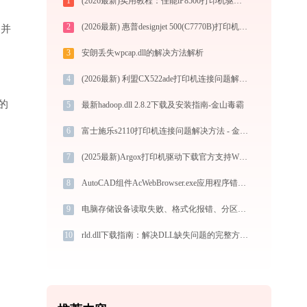
1
(2026最新)实用教程：佳能iP8500打印机驱动的下载与安装技巧
2
(2026最新) 惠普designjet 500(C7770B)打印机连接问题解决方法-金山毒霸
”并
3
安朗丢失wpcap.dll的解决方法解析
4
(2026最新) 利盟CX522ade打印机连接问题解决方法 - 金山毒霸
的
5
最新hadoop.dll 2.8.2下载及安装指南-金山毒霸
6
富士施乐s2110打印机连接问题解决方法 - 金山毒霸
7
(2025最新)Argox打印机驱动下载官方支持Win10/Win11
8
AutoCAD组件AcWebBrowser.exe应用程序错误0xc000007b解决方法
9
电脑存储设备读取失败、格式化报错、分区错乱？官方最新安全解决方案兼容 Win10/11
10
rld.dll下载指南：解决DLL缺失问题的完整方案（适用于Win7/10/11）