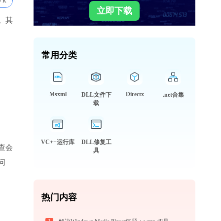
7k
立即下载
。其
常用分类
Msxml
Directx
DLL文件下
.net合集
载
VC++运行库
DLL修复工
查会
具
问
热门内容