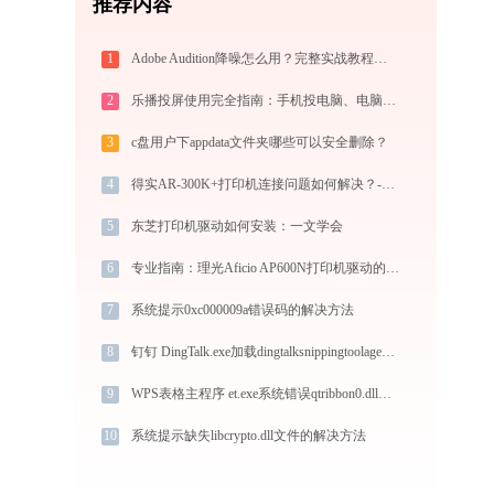
推荐内容
1
Adobe Audition降噪怎么用？完整实战教程（从入门到异常排查）
2
乐播投屏使用完全指南：手机投电脑、电脑投电视，四种连接方式一篇讲透
3
c盘用户下appdata文件夹哪些可以安全删除？
4
得实AR-300K+打印机连接问题如何解决？-金山毒霸
5
东芝打印机驱动如何安装：一文学会
6
专业指南：理光Aficio AP600N打印机驱动的下载与安装步骤详解
7
系统提示0xc000009a错误码的解决方法
8
钉钉 DingTalk.exe加载dingtalksnippingtoolagent.dll文件丢失处理办法
9
WPS表格主程序 et.exe系统错误qtribbon0.dll丢失如何解决
10
系统提示缺失libcrypto.dll文件的解决方法