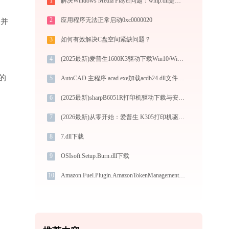
1
解决Windows Media Player问题：wmp.dll是什么？
2
应用程序无法正常启动0xc0000020
”并
3
如何有效解决C盘空间紧缺问题？
4
(2025最新)爱普生1600K3驱动下载Win10/Win11官方版
的
5
AutoCAD 主程序 acad.exe加载acdb24.dll文件丢失处理办法
6
(2025最新)sharpB6051R打印机驱动下载与安装指南 | 兼容性及常见问题解决
7
(2026最新)从零开始：爱普生 K305打印机驱动的下载及安装流程
8
7.dll下载
9
OSIsoft.Setup.Burn.dll下载
10
Amazon.Fuel.Plugin.AmazonTokenManagement.dll下载