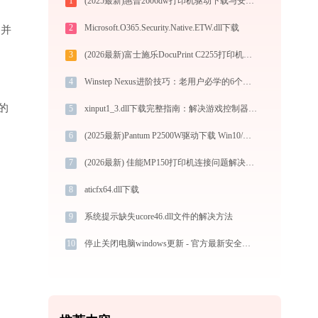
1
(2025最新)惠普2606dw打印机驱动下载与安装指南 | 官方驱动支持
2
Microsoft.O365.Security.Native.ETW.dll下载
”并
3
(2026最新)富士施乐DocuPrint C2255打印机驱动安装全攻略：从下载到安装完全教程
4
Winstep Nexus进阶技巧：老用户必学的6个高效操作
的
5
xinput1_3.dll下载完整指南：解决游戏控制器缺失问题｜官方免费32/64位版本
6
(2025最新)Pantum P2500W驱动下载 Win10/Win11 图文安装教程
7
(2026最新) 佳能MP150打印机连接问题解决方法 - 金山毒霸
8
aticfx64.dll下载
9
系统提示缺失ucore46.dll文件的解决方法
10
停止关闭电脑windows更新 - 官方最新安全教程