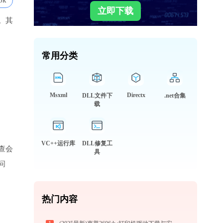
6k
立即下载
。其
常用分类
Msxml
Directx
DLL文件下
.net合集
载
VC++运行库
DLL修复工
查会
具
问
热门内容