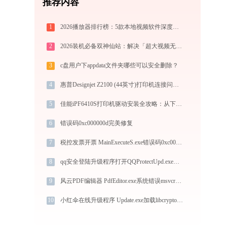
推荐内容
1
2026播放器排行榜：5款本地视频软件深度对比与推荐
2
2026装机必备双神仙站：解决「超大视频无损压缩」与「冷门格式4K高清播放」的终极方案
3
c盘用户下appdata文件夹哪些可以安全删除？
4
惠普Designjet Z2100 (44英寸)打印机连接问题解决方法-金山毒霸
5
佳能iPF6410S打印机驱动安装全攻略：从下载到安装完全教程
6
错误码0xc000000d完美修复
7
税控发票开票 MainExecuteS.exe错误码0xc000000d处理办法
8
qq安全登陆升级程序打开QQProtectUpd.exe提示0xc000009a错误码怎么办
9
风云PDF编辑器 PdfEditor.exe系统错误msvcr100.dll丢失如何解决
10
小红伞在线升级程序 Update.exe加载libcrypto-1_1.dll文件丢失处理办法