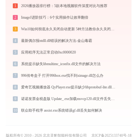
1
2026播放器排行榜：5款本地视频软件深度对比与推荐
2
ImageJ进阶技巧：6个实用操作让效率翻倍
3
Win10如何彻底永久关闭自动更新 5种方法教你永久关闭win10自动更新
4
最新偶尔报ntdll.dll错误的解决方法-金山毒霸
5
应用程序无法正常启动0xc0000020
6
系统提示缺失libmultimc_iconfix.dll文件的解决方法
7
996传奇盒子 打开996box.exe找不到ximage.dll怎么办
8
爱奇艺视频播放器 QyPlayer.exe提示缺少libprotobuf-lite.dll文件的解决办法
9
诺诺发票金税盘版 Update_.exe加载msvcp120.dll文件丢失处理办法
10
联众助手程序 assist.exe系统错误gf.dll丢失如何解决
版权所有© 2010 - 2026 北京灵豹智能科技有限公司
京ICP备2025133740号-18