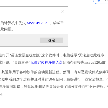
19.
因为计算机中丢失
MSVCP120.dll
。尝试重
决此问题。
打开"诺诺发票金税盘版"这个软件时，电脑提示"无法启动此程序，
决此问题。"又或者是"
无法定位程序输入点
到动态链接库msvcp120.dll"
多个应用。其通常用于各种软件的自动更新进程。然而，有时恶意软件或病毒
在任务管理器中看到这个进程并且对其起源有疑问，最好进行一些安全检查。
程序漏洞出错，恶意应用删除等导致丢失了部分文件而打不开进程。
助。