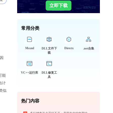
6k
立即下载
常用分类
Msxml
Directx
DLL文件下
.net合集
载
因
VC++运行库
DLL修复工
可能
具
估计
类似
热门内容