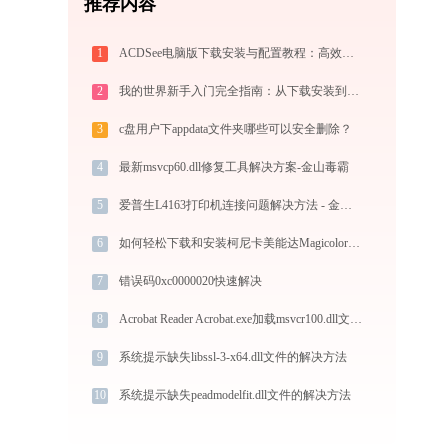
推荐内容
1
ACDSee电脑版下载安装与配置教程：高效好用的经典专业看图与图像管理工具
2
我的世界新手入门完全指南：从下载安装到生存第一天，一篇讲透
3
c盘用户下appdata文件夹哪些可以安全删除？
4
最新msvcp60.dll修复工具解决方案-金山毒霸
5
爱普生L4163打印机连接问题解决方法 - 金山毒霸
6
如何轻松下载和安装柯尼卡美能达Magicolor 5430D打印机驱动？跟着这篇指南走
7
错误码0xc0000020快速解决
8
Acrobat Reader Acrobat.exe加载msvcr100.dll文件丢失处理办法
9
系统提示缺失libssl-3-x64.dll文件的解决方法
10
系统提示缺失peadmodelfit.dll文件的解决方法