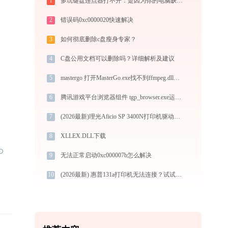
1
多玩键盘连点器打不开：是因为你的电脑缺少运行库环境！
2
错误码0xc0000020快速解决
3
如何彻底删除c盘瘦身专家？
4
C盘公用文档可以删除吗？详细解析及建议
5
mastergo 打开MasterGo.exe找不到ffmpeg.dll怎么办
6
腾讯游戏平台浏览器组件 tgp_browser.exe运行错误提示0xc000007b的解决办法
7
(2026最新)理光Aficio SP 3400N打印机驱动下载安装全程指导，轻松解决打印问题
8
XLLEX.DLL下载
9
无法正常启动0xc000007b怎么解决
10
(2026最新) 惠普131a打印机无法连接？试试这个方法！-金山毒霸