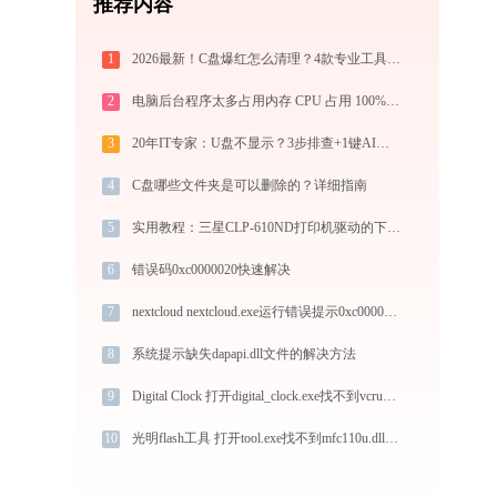
推荐内容
1
2026最新！C盘爆红怎么清理？4款专业工具横评，帮你一键清出30GB
2
电脑后台程序太多占用内存 CPU 占用 100% - 官方2026最新优化教程
3
20年IT专家：U盘不显示？3步排查+1键AI修复方案
4
C盘哪些文件夹是可以删除的？详细指南
5
实用教程：三星CLP-610ND打印机驱动的下载与安装技巧
6
错误码0xc0000020快速解决
7
nextcloud nextcloud.exe运行错误提示0xc000007b的解决办法
8
系统提示缺失dapapi.dll文件的解决方法
9
Digital Clock 打开digital_clock.exe找不到vcruntime140_1.dll怎么办
10
光明flash工具 打开tool.exe找不到mfc110u.dll怎么办