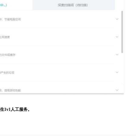
生
1v1人工服务。