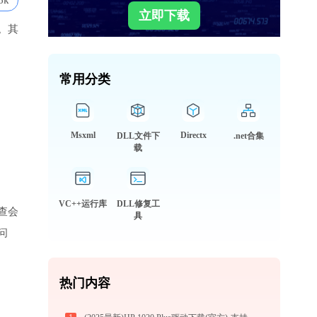
6k
立即下载
。其
常用分类
Msxml
Directx
DLL文件下
.net合集
载
VC++运行库
DLL修复工
查会
具
问
热门内容