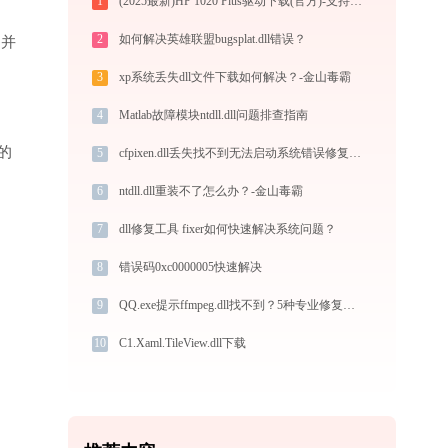
1
(2025最新)HP 1020 Plus驱动下载(官方)-支持Win10/Win11
2
如何解决英雄联盟bugsplat.dll错误？
”并
3
xp系统丢失dll文件下载如何解决？-金山毒霸
4
Matlab故障模块ntdll.dll问题排查指南
的
5
cfpixen.dll丢失找不到无法启动系统错误修复 - AI智能助手解决方案
6
ntdll.dll重装不了怎么办？-金山毒霸
7
dll修复工具 fixer如何快速解决系统问题？
8
错误码0xc0000005快速解决
9
QQ.exe提示ffmpeg.dll找不到？5种专业修复方法详解
10
C1.Xaml.TileView.dll下载