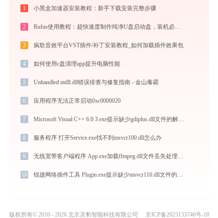
1
小黑盒加速器安装教程：新手下载安装完整步骤
2
Rufus使用教程：超快速度制作纯净U盘启动盘，装机必备免费工具
3
疯歌音效平台VST插件/补丁安装教程_如何加载插件效果包
4
如何使用c盘清理app提升电脑性能
5
Unhandled ntdll.dll错误排查与修复指南 - 金山毒霸
6
应用程序无法正常启动0xc0000020
7
Microsoft Visual C++ 6.0 3.exe提示缺少gdiplus.dll文件的解决办法
8
服务程序 打开Service.exe找不到msvcr100.dll怎么办
9
无线宽带客户端程序 App.exe加载ffmpeg.dll文件丢失处理办法
10
锐捷网络插件工具 Plugin.exe提示缺少msvcr110.dll文件的解决办法
版权所有© 2010 - 2026 北京灵豹智能科技有限公司
京ICP备2025133740号-18