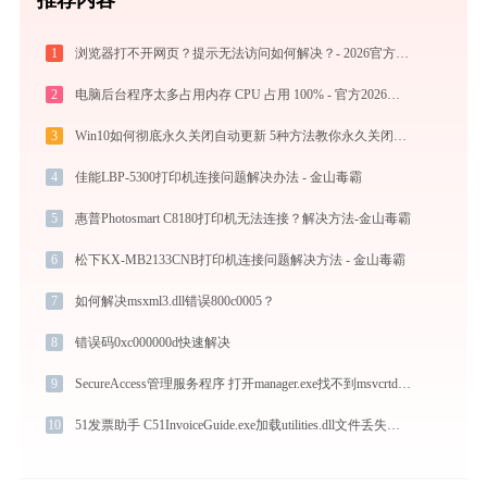
1
浏览器打不开网页？提示无法访问如何解决？- 2026官方最新设置教程
2
电脑后台程序太多占用内存 CPU 占用 100% - 官方2026最新优化教程
3
Win10如何彻底永久关闭自动更新 5种方法教你永久关闭win10自动更新
4
佳能LBP-5300打印机连接问题解决办法 - 金山毒霸
5
惠普Photosmart C8180打印机无法连接？解决方法-金山毒霸
6
松下KX-MB2133CNB打印机连接问题解决方法 - 金山毒霸
7
如何解决msxml3.dll错误800c0005？
8
错误码0xc000000d快速解决
9
SecureAccess管理服务程序 打开manager.exe找不到msvcrtd.dll怎么办
10
51发票助手 C51InvoiceGuide.exe加载utilities.dll文件丢失处理办法