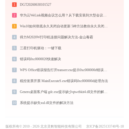
1
DGT20260630101527
2
华为云WeLink视频会议怎么用？从下载安装到大型会议主持的全流程指南
3
Win10如何彻底永久关闭自动更新 5种方法教你永久关闭win10自动更新
4
得力M2020W打印机连接问题解决方法-金山毒霸
5
三星打印机驱动：一键下载
6
错误码0xc0000020快速解决
7
WPS Office错误报告打开transerr.exe提示0xc000000d错误码怎么办
8
税控发票开票 MainExecuteS.exe错误码0xc000000d处理办法
9
Genero桌面客户端 gdc.exe提示缺少qtwebkit4.dll文件的解决办法
10
系统提示缺失xul.dll文件的解决方法
版权所有© 2010 - 2026 北京灵豹智能科技有限公司
京ICP备2025133740号-18