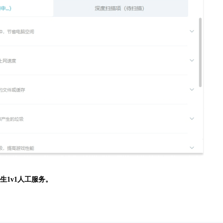
生
1v1人工服务。