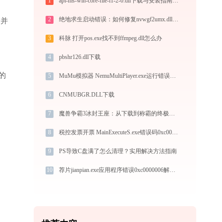
1
api-ms-win-core-file-l1-2-0.dll下载与安装指南：解决DLL缺失问题的完整方案
2
绝地求生启动错误：如何修复nvwgf2umx.dll问题
”并
3
科脉 打开pos.exe找不到ffmpeg.dll怎么办
4
pbshr126.dll下载
的
5
MuMu模拟器 NemuMultiPlayer.exe运行错误提示0xc000007b的解决办法
6
CNMUBGR.DLL下载
7
魔兽争霸3冰封王座：从下载到称霸的终极指南！
8
税控发票开票 MainExecuteS.exe错误码0xc000000d处理办法
9
PS导致C盘满了怎么清理？实用解决方法指南
10
荐片jianpian.exe应用程序错误0xc0000006解决方法