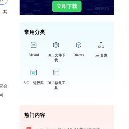
4k
立即下载
。其
常用分类
Msxml
Directx
DLL文件下
.net合集
载
VC++运行库
DLL修复工
查会
具
问
热门内容