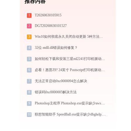
推荐内容
1
T20260630105915
2
DGT20260630101527
3
Win10如何彻底永久关闭自动更新 5种方法教你永久关闭win10自动更新
4
32位 ntdll.dll错误如何修复？
5
如何轻松下载和安装三星ml2241打印机驱动？跟着这篇指南走
6
必看！惠普Z9? 24英寸 Postscript打印机驱动下载与安装的正确姿势
7
无法正常启动0xc0000094怎么解决
8
错误码0xc0000005解决方法
9
Photoshop主程序 Photoshop.exe提示缺少awscommonui.dll文件的解决办法
10
联想智能助手 SpeedBall.exe提示缺少dbghelp.dll文件的解决办法