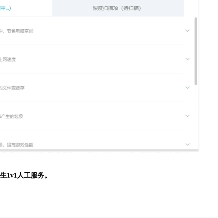
生
1v1人工服务。