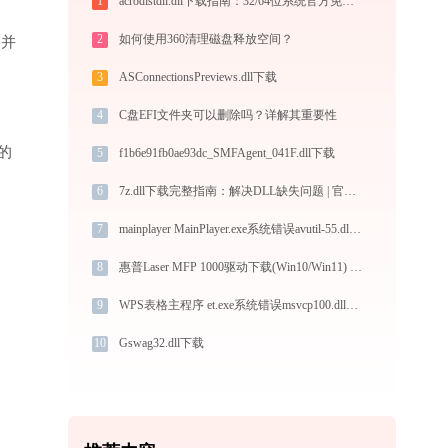
1
acrodistdll.dll下载指南：32/64位系统官方免费版获取与安装教程
2
如何使用360清理磁盘释放空间？
”并
3
ASConnectionsPreviews.dll下载
4
C盘EFI文件夹可以删除吗？详解其重要性
的
5
f1b6e91fb0ae93dc_SMFAgent_041F.dll下载
6
7z.dll下载完整指南：解决DLL缺失问题 | 官方免费版支持32/64位系统
7
mainplayer MainPlayer.exe系统错误avutil-55.dll丢失如何解决
8
惠普Laser MFP 1000驱动下载(Win10/Win11) 图文安装教程
9
WPS表格主程序 et.exe系统错误msvcp100.dll丢失如何解决
10
Gswag32.dll下载