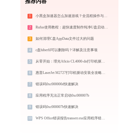
推荐内容
1
小黑盒加速器怎么加速游戏？全流程操作与节点选择指南
2
Rufus使用教程：超快速度制作纯净U盘启动盘，装机必备免费工具
3
如何清理C盘AppData文件过大的问题
4
c盘hiberfil可以删除吗？详解及注意事项
5
从零开始：理光Aficio CL4000-dn打印机驱动的下载及安装流程
6
惠普LaserJet M2727打印机驱动安装全攻略：从下载到安装完全教程
7
错误码0xc000000d快速解决
8
应用程序无法正常启动0xc000007b
9
错误码0xc000007b快速解决
10
WPS Office错误报告transerr.exe应用程序错误0xc000000d解决方法