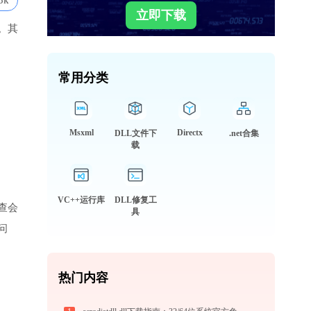
3k
立即下载
。其
常用分类
Msxml
Directx
DLL文件下
.net合集
载
VC++运行库
DLL修复工
查会
具
问
热门内容