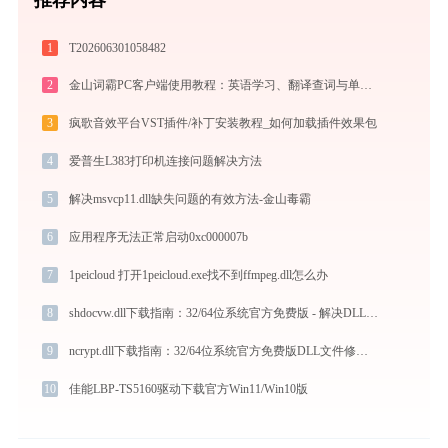
1
T202606301058482
2
金山词霸PC客户端使用教程：英语学习、翻译查词与单词记忆的一站式语言助手
3
疯歌音效平台VST插件/补丁安装教程_如何加载插件效果包
4
爱普生L383打印机连接问题解决方法
5
解决msvcp11.dll缺失问题的有效方法-金山毒霸
6
应用程序无法正常启动0xc000007b
7
1peicloud 打开1peicloud.exe找不到ffmpeg.dll怎么办
8
shdocvw.dll下载指南：32/64位系统官方免费版 - 解决DLL缺失问题
9
ncrypt.dll下载指南：32/64位系统官方免费版DLL文件修复教程
10
佳能LBP-TS5160驱动下载官方Win11/Win10版