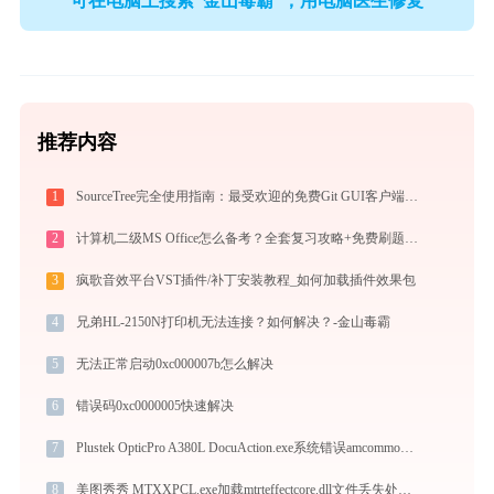
可在电脑上搜索“金山毒霸”，用电脑医生修复
推荐内容
1
SourceTree完全使用指南：最受欢迎的免费Git GUI客户端从入门到精通（2026最新）
2
计算机二级MS Office怎么备考？全套复习攻略+免费刷题工具推荐
3
疯歌音效平台VST插件/补丁安装教程_如何加载插件效果包
4
兄弟HL-2150N打印机无法连接？如何解决？-金山毒霸
5
无法正常启动0xc000007b怎么解决
6
错误码0xc0000005快速解决
7
Plustek OpticPro A380L DocuAction.exe系统错误amcommonlib.dll丢失如何解决
8
美图秀秀 MTXXPCL.exe加载mtrteffectcore.dll文件丢失处理办法