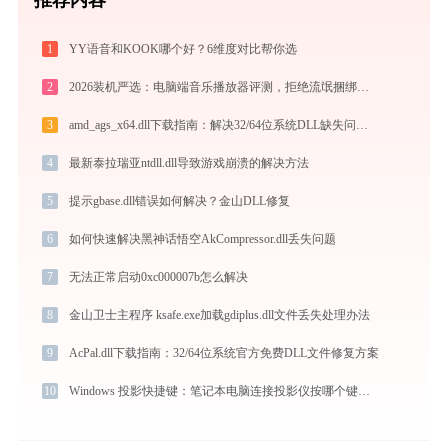
1
YY语音和KOOK哪个好？6维度对比帮你选
2
2026装机严选：电脑端音乐播放器评测，拒绝流氓捆绑，还原极致无损心流音质
3
amd_ags_x64.dll下载指南：解决32/64位系统DLL缺失问题 | 官方免费安全下载
4
最新泰拉瑞亚ntdll.dll导致游戏崩溃的解决方法
5
提示gbase.dll错误如何解决？金山DLL修复
6
如何快速解决黑神话悟空AkCompressor.dll丢失问题
7
无法正常启动0xc000007b怎么解决
8
金山卫士主程序 ksafe.exe加载gdiplus.dll文件丢失处理办法
9
AcPal.dll下载指南：32/64位系统官方免费DLL文件修复方案
10
Windows 投影快捷键：笔记本电脑连接投影仪按哪个键切换（投影仪连接快捷键指南）