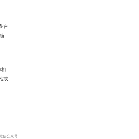
许多在
于确
l相
站或
”微信公众号