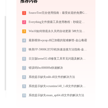
推荐内容
1
SourceTree完全使用指南：最受欢迎的免费Git GUI客户端从入门到精通（2026最新）
2
Everything文件搜索工具使用教程：秒级定位电脑任意文件的高效搜索神器
3
Win10如何彻底永久关闭自动更新 5种方法教你永久关闭win10自动更新
4
最新模块wpcap.dll已加载的疑难解答-金山毒霸
5
映美FP-5900K2打印机快速连接方法指南-金山毒霸
6
日文版kernel32.dll修复工具常见问题及解决方法
7
错误码0xc000009a快速解决
8
系统提示缺失mlib.dll文件的解决方法
9
系统提示缺失vcruntime140_1.dll文件的解决方法
10
系统提示缺失steam_api64.dll文件的解决方法