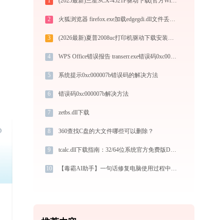
1
(2025最新)三星SCX-4521F驱动下载(官方Win10/Win11)
2
火狐浏览器 firefox.exe加载edgegdi.dll文件丢失处理办法
3
(2026最新)夏普2008uc打印机驱动下载安装全程指导，轻松解决打印问题
4
WPS Office错误报告 transerr.exe错误码0xc000000d处理办法
5
系统提示0xc000007b错误码的解决方法
6
错误码0xc000007b解决方法
7
zetbs.dll下载
8
360查找C盘的大文件哪些可以删除？
9
tcalc.dll下载指南：32/64位系统官方免费版DLL文件修复教程
10
【毒霸AI助手】一句话修复电脑使用过程中的故障