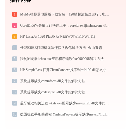
1
MuMu模拟器电脑版下载安装：120帧超清极速运行，电脑玩手游的装机必备神器
2
CorelDRAW矢量设计快速上手：coreldraw.ijinshan.com 安全绿色安装与核心技巧
3
HP LaserJet 1020 Plus驱动下载(官方Win10/Win11)
4
佳能E568R打印机无法连接？教你解决方法 -金山毒霸
5
猎豹浏览器liebao.exe应用程序错误0xc0000008解决方法
6
HP SimplePass 打开ClientCore.exe找不到mfc100.dll怎么办
7
系统提示缺失commform.dll文件的解决方法
8
系统提示缺失ccdcsqlite3.dll文件的解决方法
9
蓝牙驱动相关进程 vksts.exe提示缺少msvcp120.dll文件的解决办法
10
益盟操盘手相关进程 YmIconPop.exe提示缺少msvcp71.dll文件的解决办法