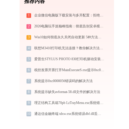
推荐内容
1
企业微信电脑版下载安装与多开配置：拒绝流氓捆绑，拯救C盘深度瘦身配置指南
2
2026电脑玩手游巅峰指南：彻底告别安卓模拟器卡顿与捆绑，体验官方原生多端互通
3
Win10如何彻底永久关闭自动更新 5种方法教你永久关闭win10自动更新
4
联想M3410打印机无法连接？教你解决方法！-金山毒霸
5
爱普生STYLUS PHOTO 830打印机驱动安装全攻略：从下载到安装完全教程
6
税控发票开票打开MainExecuteS.exe提示0xc000000d错误码怎么办
7
系统提示0xc0000056错误码的解决方法
8
系统提示缺失avformat-58.dll文件的解决方法
9
理正结构工具箱70pb LzTrayMenu.exe系统错误jstools3d.dll丢失如何解决
10
通达信金融终端 tdxw.exe系统错误dbf.dll丢失如何解决