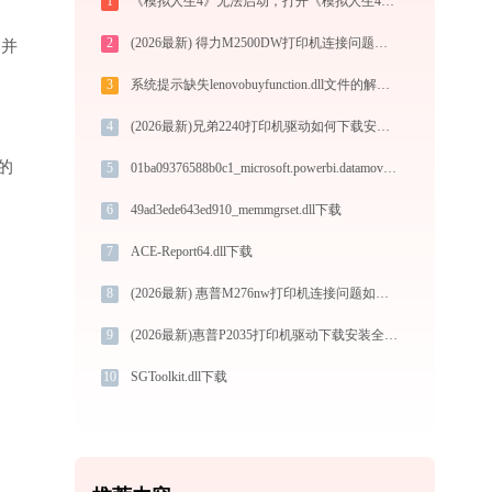
1
《模拟人生4》无法启动，打开《模拟人生4》游戏闪退怎么办？四种有效方法分享（附详细教程）
2
(2026最新) 得力M2500DW打印机连接问题解决方案-金山毒霸
”并
3
系统提示缺失lenovobuyfunction.dll文件的解决方法
4
(2026最新)兄弟2240打印机驱动如何下载安装？这里有你需要的所有信息
的
5
01ba09376588b0c1_microsoft.powerbi.datamovement.installer.resources.dll下载
6
49ad3ede643ed910_memmgrset.dll下载
7
ACE-Report64.dll下载
8
(2026最新) 惠普M276nw打印机连接问题如何解决？-金山毒霸
9
(2026最新)惠普P2035打印机驱动下载安装全程指导，轻松解决打印问题
10
SGToolkit.dll下载