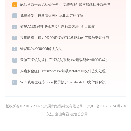
3
疯歌音效平台VST插件/补丁安装教程_如何加载插件效果包
4
免费修复：最新怎么关闭ntdll.dll进程详解
5
虹光AM3130打印机连接问题解决方法 -金山毒霸
6
实用教程：得力M2000DNW打印机驱动的下载与安装技巧
7
错误码0xc000000d解决方法
8
云脉车牌识别软件 车牌识别系统.exe错误码0xc0000034处理办法
9
抖店安全组件 edrservice.exe加载sscronet.dll文件丢失处理办法
10
WPS表格主程序 et.exe提示缺少avcodec-60.dll文件的解决办法
版权所有© 2010 - 2026 北京灵豹智能科技有限公司
京ICP备2025133740号-18
关注“金山毒霸”微信公众号