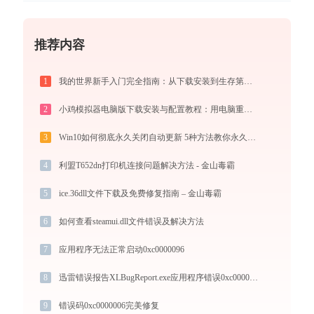
推荐内容
1
我的世界新手入门完全指南：从下载安装到生存第一天，一篇讲透
2
小鸡模拟器电脑版下载安装与配置教程：用电脑重温经典街机与掌机游戏
3
Win10如何彻底永久关闭自动更新 5种方法教你永久关闭win10自动更新
4
利盟T652dn打印机连接问题解决方法 - 金山毒霸
5
ice.36dll文件下载及免费修复指南 – 金山毒霸
6
如何查看steamui.dll文件错误及解决方法
7
应用程序无法正常启动0xc0000096
8
迅雷错误报告XLBugReport.exe应用程序错误0xc000009a解决方法
9
错误码0xc0000006完美修复