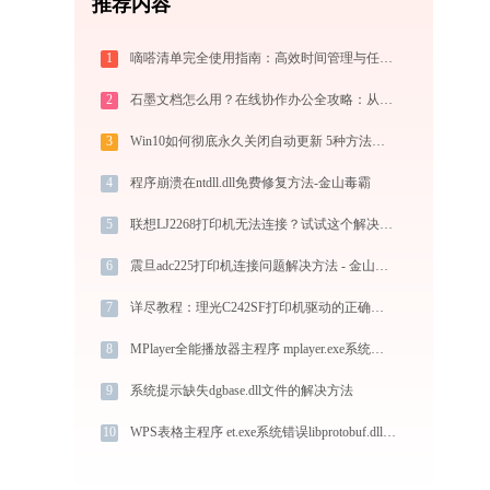
推荐内容
1
嘀嗒清单完全使用指南：高效时间管理与任务规划工具，让你的每一天井井有条
2
石墨文档怎么用？在线协作办公全攻略：从注册到团队高效协同
3
Win10如何彻底永久关闭自动更新 5种方法教你永久关闭win10自动更新
4
程序崩溃在ntdll.dll免费修复方法-金山毒霸
5
联想LJ2268打印机无法连接？试试这个解决方法 - 金山毒霸
6
震旦adc225打印机连接问题解决方法 - 金山毒霸
7
详尽教程：理光C242SF打印机驱动的正确下载与安装方式
8
MPlayer全能播放器主程序 mplayer.exe系统错误sqmapi.dll丢失如何解决
9
系统提示缺失dgbase.dll文件的解决方法
10
WPS表格主程序 et.exe系统错误libprotobuf.dll丢失如何解决