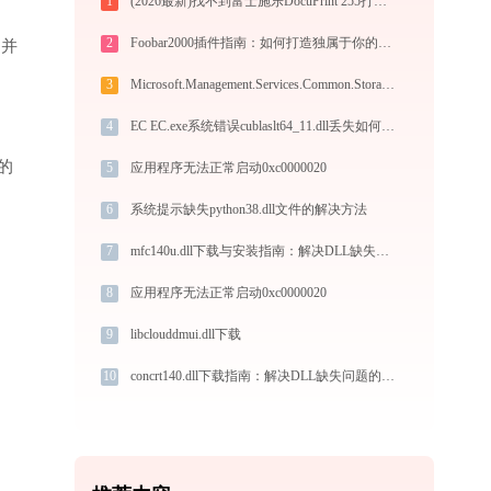
1
(2026最新)找不到富士施乐DocuPrint 255打印机驱动？这篇全面下载安装指南帮到你
2
Foobar2000插件指南：如何打造独属于你的音乐播放器
”并
3
Microsoft.Management.Services.Common.StorageWrapper.dll下载
4
EC EC.exe系统错误cublaslt64_11.dll丢失如何解决
的
5
应用程序无法正常启动0xc0000020
6
系统提示缺失python38.dll文件的解决方法
7
mfc140u.dll下载与安装指南：解决DLL缺失问题的完整方案
8
应用程序无法正常启动0xc0000020
9
libclouddmui.dll下载
10
concrt140.dll下载指南：解决DLL缺失问题的完整方案（32/64位官方免费版）