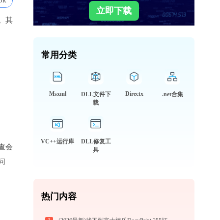
3k
立即下载
。其
常用分类
Msxml
Directx
DLL文件下
.net合集
载
VC++运行库
DLL修复工
查会
具
问
热门内容