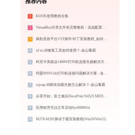
推荐内容
1
KOOK使用教程合集
2
VirtualBox共享文件夹完整教程：实战配置与故障排查
3
疯歌音效平台VST插件/补丁安装教程_如何加载插件效果包
4
xf os.dll修复工具如何使用？-金山毒霸
5
柯尼卡美能达1400W打印机连接失败解决方法 - 金山毒霸
6
利盟MS911de打印机连接问题解决方案 - 金山毒霸
7
wpcap.dll模块加载失败怎么解决？-金山毒霸
8
从零开始：富士施乐DocuPrint N4525 MDX打印机驱动的下载及安装流程
9
应用程序无法正常启动0xc000001d
10
M278-M281驱动下载安装教程(Win10/Win11)