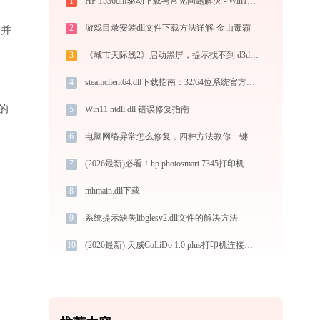
1
HP 1536dnf驱动下载与常见问题解决 - Win10/Win11兼容指南
2
游戏目录安装dll文件下载方法详解-金山毒霸
”并
3
《城市天际线2》启动黑屏，提示找不到 d3d12.dll怎么办？实测 5 招解决！
4
steamclient64.dll下载指南：32/64位系统官方免费解决方案
的
5
Win11 ntdll.dll 错误修复指南
6
电脑网络异常怎么修复，四种方法教你一键解决
7
(2026最新)必看！hp photosmart 7345打印机驱动下载与安装的正确姿势
8
mhmain.dll下载
9
系统提示缺失libglesv2.dll文件的解决方法
10
(2026最新) 天威CoLiDo 1.0 plus打印机连接问题解决 - 金山毒霸