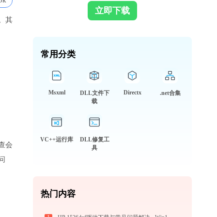
5k
立即下载
。其
常用分类
Msxml
Directx
DLL文件下
.net合集
载
VC++运行库
DLL修复工
查会
具
问
热门内容