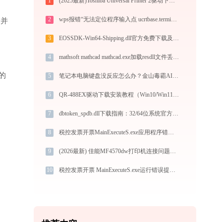
1
(2025最新)Toshiba Universal Printer 2驱动下载(官方) Win10/Win11支持
2
wps报错“无法定位程序输入点 ucrtbase.terminate 于动态链接库 api-ms-win-crt-runtime-l1-1-0.dll ”修复方法
”并
3
EOSSDK-Win64-Shipping.dll官方免费下载及安装指南 - 解决DLL缺失问题
4
mathsoft mathcad mathcad.exe加载resdll文件丢失处理办法
的
5
笔记本电脑键盘没反应怎么办？金山毒霸AI智能助手一键修复
6
QR-488EX驱动下载安装教程（Win10/Win11兼容）
7
dbtoken_spdb.dll下载指南：32/64位系统官方免费版获取与安装教程
8
税控发票开票MainExecuteS.exe应用程序错误0xc000000d解决方法
9
(2026最新) 佳能MF4570dw打印机连接问题解决方法 - 金山毒霸
10
税控发票开票 MainExecuteS.exe运行错误提示0xc000000d的解决办法