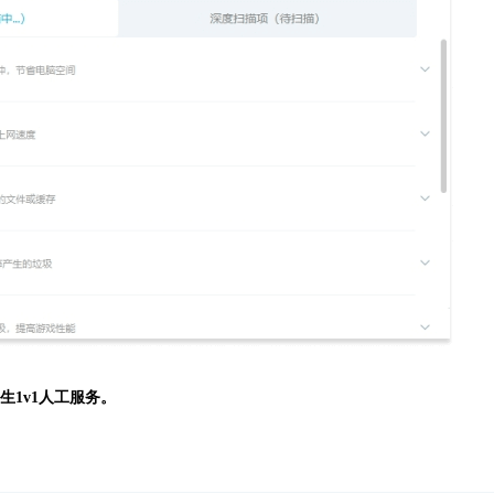
生
1v1人工服务。