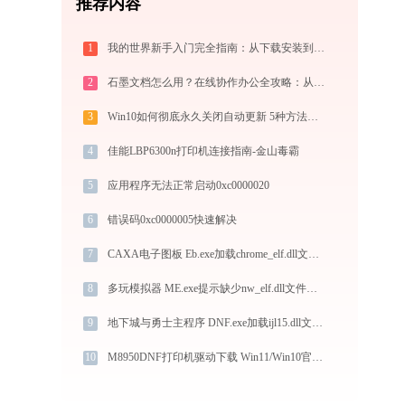
推荐内容
1
我的世界新手入门完全指南：从下载安装到生存第一天，一篇讲透
2
石墨文档怎么用？在线协作办公全攻略：从注册到团队高效协同
3
Win10如何彻底永久关闭自动更新 5种方法教你永久关闭win10自动更新
4
佳能LBP6300n打印机连接指南-金山毒霸
5
应用程序无法正常启动0xc0000020
6
错误码0xc0000005快速解决
7
CAXA电子图板 Eb.exe加载chrome_elf.dll文件丢失处理办法
8
多玩模拟器 ME.exe提示缺少nw_elf.dll文件的解决办法
9
地下城与勇士主程序 DNF.exe加载ijl15.dll文件丢失处理办法
10
M8950DNF打印机驱动下载 Win11/Win10官方版