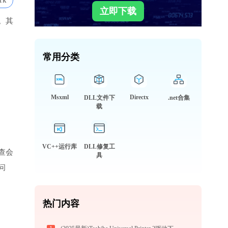
1k
立即下载
。其
常用分类
Msxml
Directx
DLL文件下
.net合集
载
VC++运行库
DLL修复工
查会
具
问
热门内容