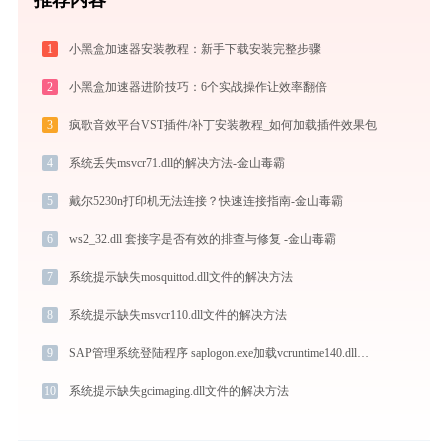
1
小黑盒加速器安装教程：新手下载安装完整步骤
2
小黑盒加速器进阶技巧：6个实战操作让效率翻倍
3
疯歌音效平台VST插件/补丁安装教程_如何加载插件效果包
4
系统丢失msvcr71.dll的解决方法-金山毒霸
5
戴尔5230n打印机无法连接？快速连接指南-金山毒霸
6
ws2_32.dll 套接字是否有效的排查与修复 -金山毒霸
7
系统提示缺失mosquittod.dll文件的解决方法
8
系统提示缺失msvcr110.dll文件的解决方法
9
SAP管理系统登陆程序 saplogon.exe加载vcruntime140.dll文件丢失处理办法
10
系统提示缺失gcimaging.dll文件的解决方法