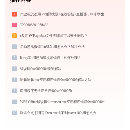
1
作业帮怎么用？拍照搜题+在线答疑+直播课，中小学生辅导全攻略
2
T202606301058482
3
c盘用户下appdata文件夹哪些可以安全删除？
4
启动游戏报错TenSLX.dll怎么办？解决办法
5
libeay32.dll已加载提示错误：如何处理？
6
错误码0xc000000d快速解决
7
语雀语雀.exe应用程序错误0xc0000006解决方法
8
应用程序无法正常启动0xc000007b
9
WPS Office错误报告transerr.exe应用程序错误0xc000000d解决方法
10
腾讯企点 打开QiDian.exe找不到msvcr100.dll怎么办