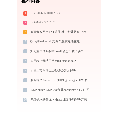
推荐内容
1
DGT202606301017073
2
DG20260630101826
3
疯歌音效平台VST插件/补丁安装教程_如何加载插件效果包
4
找不到hadoop.dll文件？解决方法在此
5
如何解决冰焰脚本dm.dll动态加载错误？
6
应用程序无法正常启动0xc0000022
7
无法正常启动0xc0000005怎么解决
8
服务程序 Service.exe加载logmanager.dll文件丢失处理办法
9
WMSplitter WMS.exe加载borlndmm.dll文件丢失处理办法
10
系统提示缺失qt5widgets.dll文件的解决方法