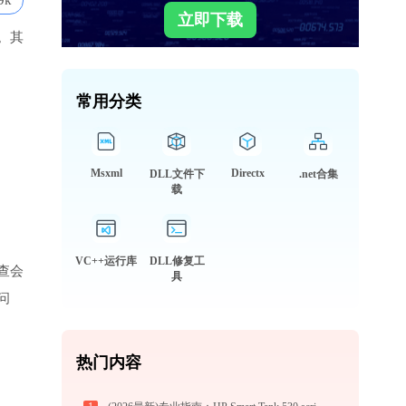
9k
立即下载
。其
常用分类
Msxml
Directx
DLL文件下
.net合集
载
VC++运行库
DLL修复工
查会
具
问
热门内容