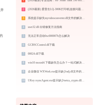
1
(2026最新)专业指南：HP Smart Tank 530 series PCL3打印机驱动的下载与安装步骤详解
2
(2026最新) 爱普生LQ-300K打印机连接问题解决方法-金山毒霸
”并
3
系统提示缺失myvideoconverter.dll文件的解决方法
4
user32.dll 出错修复方法指南
的
5
无法正常启动0xc000007b怎么解决
6
GCBSCControl.dll下载
7
00024.dll下载
8
win10 msxml4.下载缺失怎么办？一站式解决方案
9
企业微信 WXWork.exe提示缺少adj.dll文件的解决办法
10
UKey rsyncAgent.exe提示缺少netca_crypto.dll文件的解决办法