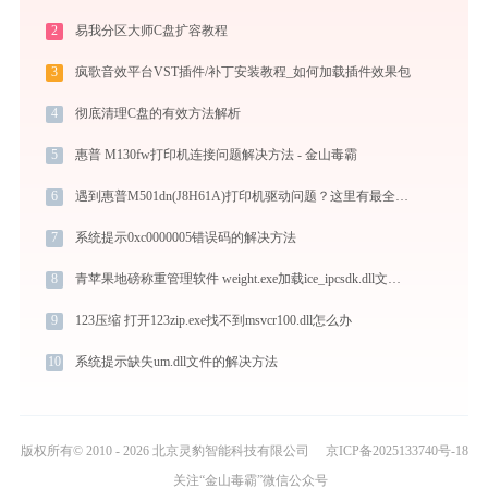
2
易我分区大师C盘扩容教程
3
疯歌音效平台VST插件/补丁安装教程_如何加载插件效果包
4
彻底清理C盘的有效方法解析
5
惠普 M130fw打印机连接问题解决方法 - 金山毒霸
6
遇到惠普M501dn(J8H61A)打印机驱动问题？这里有最全的下载及安装指导
7
系统提示0xc0000005错误码的解决方法
8
青苹果地磅称重管理软件 weight.exe加载ice_ipcsdk.dll文件丢失处理办法
9
123压缩 打开123zip.exe找不到msvcr100.dll怎么办
10
系统提示缺失um.dll文件的解决方法
版权所有© 2010 - 2026 北京灵豹智能科技有限公司
京ICP备2025133740号-18
关注“金山毒霸”微信公众号