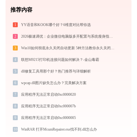
推荐内容
1
YY语音和KOOK哪个好？6维度对比帮你选
2
2026极速调优：企业微信电脑版多开配置与系统瘦身指南，拒绝流氓捆绑
3
Win10如何彻底永久关闭自动更新 5种方法教你永久关闭win10自动更新
4
联想M9215打印机连接问题如何解决？-金山毒霸
5
dll修复工具用那个好？热门推荐与详细解析
6
wpcap.dll图片缺失怎么办？完美解决方案
7
应用程序无法正常启动0xc0000020
8
应用程序无法正常启动0xc000007b
9
应用程序无法正常启动0xc0000005
10
WinRAR 打开McumRepairer.exe找不到.dll怎么办