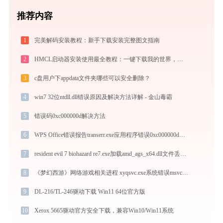
推荐内容
1
完美解码安装教程：新手下载安装完整图文指南
2
HMCL启动器安装使用最全教程：一键下载我的世界，轻松搞定Mod与Java配置
3
c盘用户下appdata文件夹哪些可以安全删除？
4
win7 32位ntdll.dll错误原因及解决方法详解 - 金山毒霸
5
错误码0xc000000d解决方法
6
WPS Office错误报告transerr.exe应用程序错误0xc000000d解决方法
7
resident evil 7 biohazard re7.exe加载amd_ags_x64.dll文件丢失处理办法
8
《梦幻西游》网络游戏相关进程 xyqsvc.exe系统错误msvcr100.dll丢失如何解决
9
DL-216/TL-246驱动下载 Win11 64位官方版
10
Xerox 5665驱动官方安全下载，兼容Win10/Win11系统