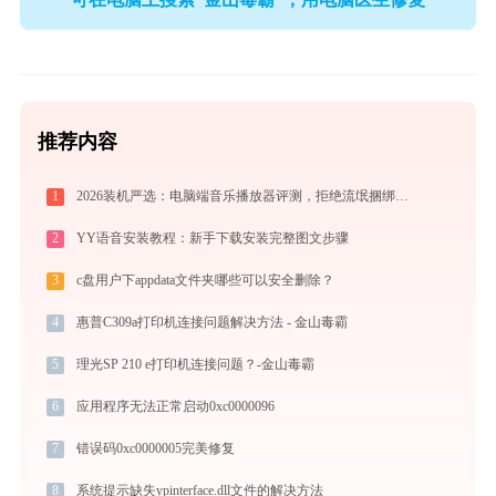
推荐内容
1
2026装机严选：电脑端音乐播放器评测，拒绝流氓捆绑，还原极致无损心流音质
2
YY语音安装教程：新手下载安装完整图文步骤
3
c盘用户下appdata文件夹哪些可以安全删除？
4
惠普C309a打印机连接问题解决方法 - 金山毒霸
5
理光SP 210 e打印机连接问题？-金山毒霸
6
应用程序无法正常启动0xc0000096
7
错误码0xc0000005完美修复
8
系统提示缺失ypinterface.dll文件的解决方法