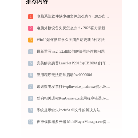
推荐内容
1
电脑系统软件缺少dll文件怎么办？- 2026官方最新解决方案
2
电脑外接设备失灵怎么办？- 2026官方最新解决方案
3
Win10如何彻底永久关闭自动更新 5种方法教你永久关闭win10自动更新
4
最新重写ws2_32.dll如何解决网络连接问题
5
完美解决惠普LaserJet P2015x(CB369A)打印机驱动安装困扰，全面下载安装教程
6
应用程序无法正常启动0xc000000d
7
诺诺数电发票打开qdInvoice_main.exe提示0xc0000005错误码怎么办
8
酷狗相关进程RunGame.exe应用程序错误0xc0000006解决方法
9
系统提示缺失koeicda.dll文件的解决方法
10
夜神模拟器多开器 MultiPlayerManager.exe提示缺少hid.dll文件的解决办法