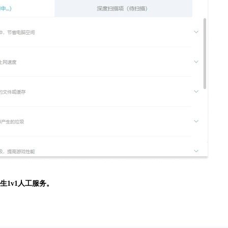
生
1v1人工服务。