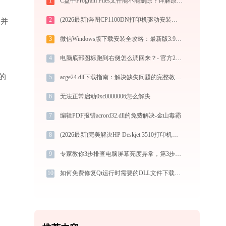
1
C盘中Program Files文件能不能删除？详解原因与解决方法
2
(2026最新)奔图CP1100DN打印机驱动安装全攻略：从下载到安装完全教程
”并
3
微信Windows版下载安装全攻略：最新版3.9.5.81官方安全下载指南
4
电脑底部图标跑到右侧怎么调回来？- 官方2026最新解决方案
的
5
acge24.dll下载指南：解决缺失问题的完整教程（32/64位官方免费版）
6
无法正常启动0xc0000006怎么解决
7
编辑PDF报错acrord32.dll的免费解决-金山毒霸
8
(2026最新)完美解决HP Deskjet 3510打印机驱动安装困扰，全面下载安装教程
9
专家教你3步排查电脑屏幕亮度异常，第3步是关键！
10
如何免费修复Qt运行时需要的DLL文件下载问题 - 金山毒霸