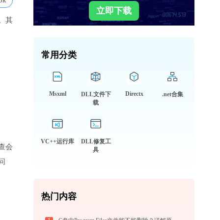
3k
立即下载
。其
常用分类
Msxml
Directx
DLL文件下
.net合集
载
VC++运行库
DLL修复工
查会
具
问
热门内容