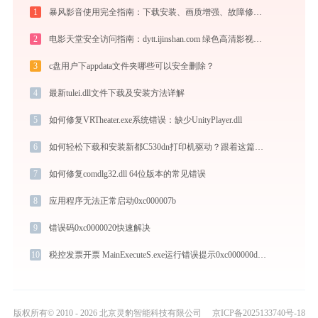
1
暴风影音使用完全指南：下载安装、画质增强、故障修复与播放器对比
2
电影天堂安全访问指南：dytt.ijinshan.com 绿色高清影视资源获取秘籍
3
c盘用户下appdata文件夹哪些可以安全删除？
4
最新tulei.dll文件下载及安装方法详解
5
如何修复VRTheater.exe系统错误：缺少UnityPlayer.dll
6
如何轻松下载和安装新都C530dn打印机驱动？跟着这篇指南走
7
如何修复comdlg32.dll 64位版本的常见错误
8
应用程序无法正常启动0xc000007b
9
错误码0xc0000020快速解决
10
税控发票开票 MainExecuteS.exe运行错误提示0xc000000d的解决办法
版权所有© 2010 - 2026 北京灵豹智能科技有限公司
京ICP备2025133740号-18