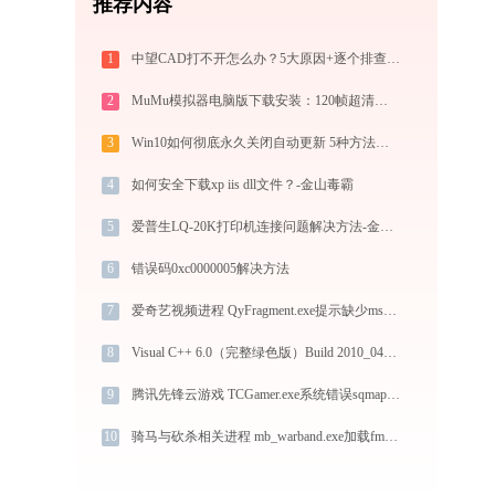
推荐内容
1
中望CAD打不开怎么办？5大原因+逐个排查修复方案
2
MuMu模拟器电脑版下载安装：120帧超清极速运行，电脑玩手游的装机必备神器
3
Win10如何彻底永久关闭自动更新 5种方法教你永久关闭win10自动更新
4
如何安全下载xp iis dll文件？-金山毒霸
5
爱普生LQ-20K打印机连接问题解决方法-金山毒霸
6
错误码0xc0000005解决方法
7
爱奇艺视频进程 QyFragment.exe提示缺少msvcr100.dll文件的解决办法
8
Visual C++ 6.0（完整绿色版）Build 2010_04_03 1.exe系统错误ace.dll丢失如何解决
9
腾讯先锋云游戏 TCGamer.exe系统错误sqmapi.dll丢失如何解决
10
骑马与砍杀相关进程 mb_warband.exe加载fmodex.dll文件丢失处理办法