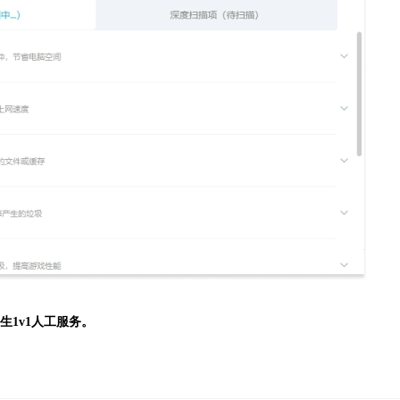
生
1v1人工服务。