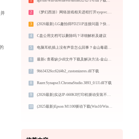
1
api-ms-win-downlevel-kernel32-l2-1-0.dll下载与安装指南：解决DLL缺失问题的权威方法
2
《梦幻西游》网络游戏相关进程打开xyqsvc.exe提示0xc0000043错误码怎么办
”并
3
(2026最新) LG趣拍得PD251P连接问题？快速解决方法 - 金山毒霸
4
C盘公用文档可以删除吗？详细解析及建议
的
5
电脑耳机插上没有声音怎么回事？金山毒霸AI智能助手一键解决
6
最新c 查看缺少dll文件下载及解决方法-金山毒霸
7
9bb34326cc62d4b2_customizeres.dll下载
8
Razer.Synapse3.ChromaStudio.3893_0.UI.dll下载
9
(2026最新)实达IP-660KII打印机驱动安装不再难，跟着这些步骤一学就会
10
(2025最新)Epson M1100驱动下载(Win10/Win11) 官方安全下载图文安装教程