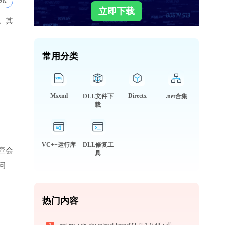
9k
立即下载
。其
常用分类
Msxml
Directx
DLL文件下
.net合集
载
VC++运行库
DLL修复工
查会
具
问
热门内容