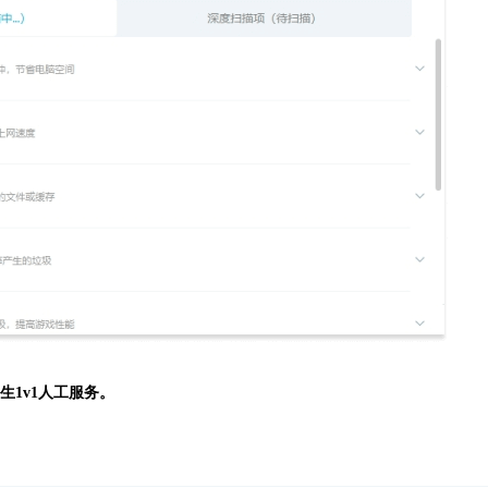
生
1v1人工服务。