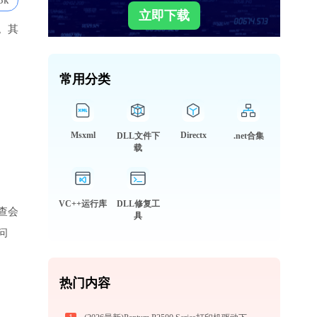
3k
立即下载
。其
常用分类
Msxml
Directx
DLL文件下
.net合集
载
VC++运行库
DLL修复工
查会
具
问
热门内容