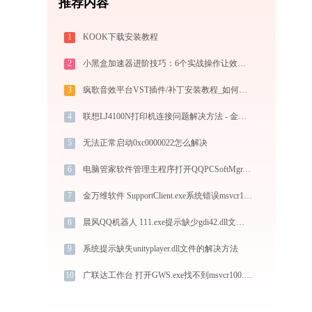
推荐内容
1
KOOK下载安装教程
2
小黑盒加速器进阶技巧：6个实战操作让效率翻倍
3
疯歌音效平台VST插件/补丁安装教程_如何加载插件效果包
4
联想LJ4100N打印机连接问题解决方法 - 金山毒霸
5
无法正常启动0xc0000022怎么解决
6
电脑管家软件管理主程序打开QQPCSoftMgr.exe提示0xc0000006错误码怎么办
7
金万维软件 SupportClient.exe系统错误msvcr100.dll丢失如何解决
8
晨风QQ机器人 111.exe提示缺少gdi42.dll文件的解决办法
9
系统提示缺失unityplayer.dll文件的解决方法
10
广联达工作台 打开GWS.exe找不到msvcr100.dll怎么办