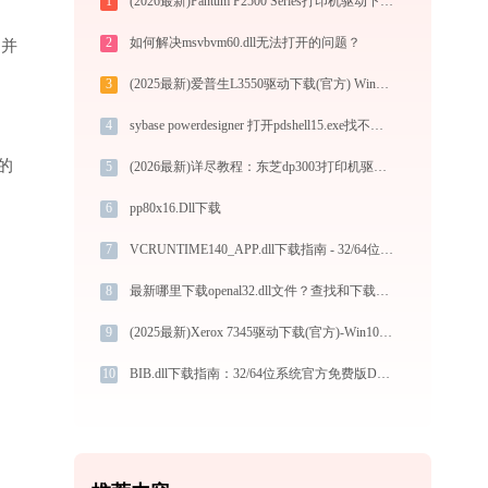
1
(2026最新)Pantum P2500 Series打印机驱动下载与安装教程：新手也能轻松搞定
2
如何解决msvbvm60.dll无法打开的问题？
”并
3
(2025最新)爱普生L3550驱动下载(官方) Win10/Win11支持
4
sybase powerdesigner 打开pdshell15.exe找不到pdcore15.dll怎么办
的
5
(2026最新)详尽教程：东芝dp3003打印机驱动的正确下载与安装方式
6
pp80x16.Dll下载
7
VCRUNTIME140_APP.dll下载指南 - 32/64位系统官方免费修复方案
8
最新哪里下载openal32.dll文件？查找和下载指南
9
(2025最新)Xerox 7345驱动下载(官方)-Win10/Win11支持
10
BIB.dll下载指南：32/64位系统官方免费版DLL文件修复教程