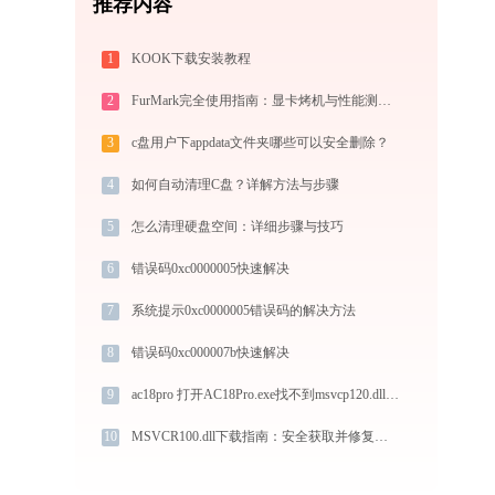
推荐内容
1
KOOK下载安装教程
2
FurMark完全使用指南：显卡烤机与性能测试从入门到精通（2026最新）
3
c盘用户下appdata文件夹哪些可以安全删除？
4
如何自动清理C盘？详解方法与步骤
5
怎么清理硬盘空间：详细步骤与技巧
6
错误码0xc0000005快速解决
7
系统提示0xc0000005错误码的解决方法
8
错误码0xc000007b快速解决
9
ac18pro 打开AC18Pro.exe找不到msvcp120.dll怎么办
10
MSVCR100.dll下载指南：安全获取并修复缺失问题的完整教程