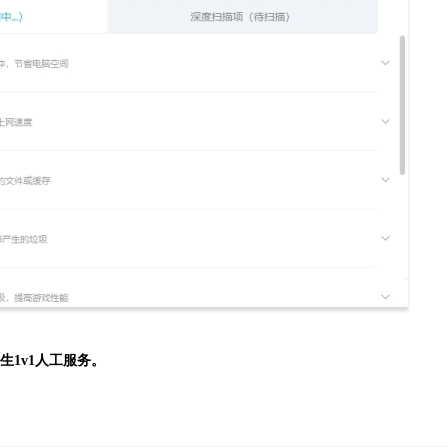
生
1v1人工服务。