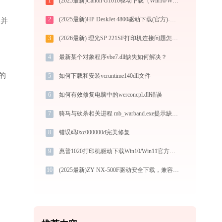
1
(2025最新)Canon G1010驱动下载（Win10/Win11支持）服务与支持
2
(2025最新)HP DeskJet 4800驱动下载(官方)-支持Win10/Win11
”并
3
(2026最新) 理光SP 221SF打印机连接问题怎么解决？-金山毒霸
4
最新某个对象程序vbe7.dll缺失如何解决？
的
5
如何下载和安装vcruntime140dll文件
6
如何有效修复电脑中的werconcpl.dll错误
7
骑马与砍杀相关进程 mb_warband.exe提示缺少skinmagic.dll文件的解决办法
8
错误码0xc000000d完美修复
9
惠普1020打印机驱动下载Win10/Win11官方安装图文教程
10
(2025最新)ZY NX-500F驱动安全下载，兼容Win10/Win11官方版