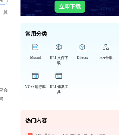
9k
立即下载
。其
常用分类
Msxml
Directx
DLL文件下
.net合集
载
VC++运行库
DLL修复工
查会
具
问
热门内容