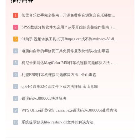
1
落雪音乐助手完全指南：开源免费多音源聚合音乐播放器的安装、配置与使用技巧（2026最新）
2
SPSS数据分析软件怎么用？从零开始的完整操作指南（附实战案例）
3
91助手 视频转换工具 打开ffmpeg.exe找不到avdevice-58.dll怎么办
4
电脑内自带的dll修复工具免费修复系统错误-金山毒霸
5
柯尼卡美能达MagiColor 7450打印机连接问题解决方法 - 金山毒霸
6
利盟P209打印机连接问题解决方法 - 金山毒霸
7
qt 64位调用32位dll文件下载方法详解-金山毒霸
8
错误码0xc0000005快速解决
9
WPS Office错误报告 transerr.exe错误码0xc000000d处理办法
10
系统提示缺失libwireshark.dll文件的解决方法