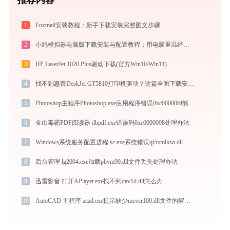
1
Foxmail安装教程：新手下载安装完整图文步骤
2
小鸡模拟器电脑版下载安装与配置教程：用电脑重温经典街机与掌机游戏
3
HP LaserJet 1020 Plus驱动下载(官方Win10/Win11)
4
找不到惠普DeskJet GT5810打印机驱动？这篇全面下载安装指南帮到你
5
Photoshop主程序Photoshop.exe应用程序错误0xc00000fd解决方法
6
金山毒霸PDF阅读器 dbpdf.exe错误码0xc0000008处理办法
7
Windows系统服务配置进程 sc.exe系统错误qt5xmlkso.dll丢失如何解决
8
后台管理 lg2004.exe加载pbvm90.dll文件丢失处理办法
9
迅雷影音 打开APlayer.exe找不到dav1d.dll怎么办
10
AutoCAD 主程序 acad.exe提示缺少msvcr100.dll文件的解决办法