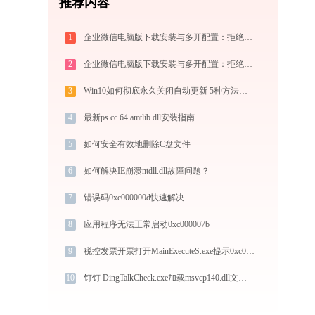
推荐内容
1
企业微信电脑版下载安装与多开配置：拒绝流氓捆绑，拯救C盘深度瘦身配置指南
2
企业微信电脑版下载安装与多开配置：拒绝流氓捆绑，拯救C盘深度瘦身指南
3
Win10如何彻底永久关闭自动更新 5种方法教你永久关闭win10自动更新
4
最新ps cc 64 amtlib.dll安装指南
5
如何安全有效地删除C盘文件
6
如何解决IE崩溃ntdll.dll故障问题？
7
错误码0xc000000d快速解决
8
应用程序无法正常启动0xc000007b
9
税控发票开票打开MainExecuteS.exe提示0xc000000d错误码怎么办
10
钉钉 DingTalkCheck.exe加载msvcp140.dll文件丢失处理办法