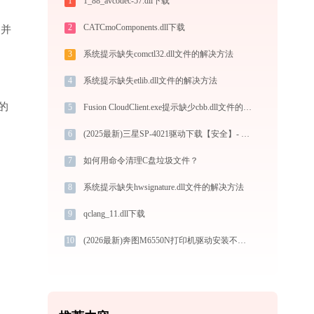
1
1_88_avcodec-57.dll下载
2
CATCmoComponents.dll下载
”并
3
系统提示缺失comctl32.dll文件的解决方法
4
系统提示缺失etlib.dll文件的解决方法
的
5
Fusion CloudClient.exe提示缺少cbb.dll文件的解决办法
6
(2025最新)三星SP-4021驱动下载【安全】- 官方Win10/Win11兼容驱动安装指南
7
如何用命令清理C盘垃圾文件？
8
系统提示缺失hwsignature.dll文件的解决方法
9
qclang_11.dll下载
10
(2026最新)奔图M6550N打印机驱动安装不再难，跟着这些步骤一学就会