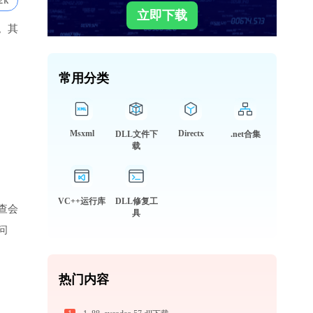
2k
立即下载
。其
常用分类
Msxml
Directx
DLL文件下
.net合集
载
VC++运行库
DLL修复工
查会
具
问
热门内容