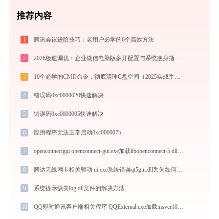
推荐内容
1
腾讯会议进阶技巧：老用户必学的6个高效方法
2
2026极速调优：企业微信电脑版多开配置与系统瘦身指南，拒绝流氓捆绑
3
10个必学的CMD命令：彻底清理C盘空间（2025实战手册）
4
错误码0xc0000020快速解决
5
错误码0xc0000005快速解决
6
应用程序无法正常启动0xc000007b
7
openconnectgui openconnect-gui.exe加载libopenconnect-5.dll文件丢失处理办法
8
腾达无线网卡相关驱动 ui.exe系统错误qt5gui.dll丢失如何解决
9
系统提示缺失log.dll文件的解决方法
10
QQ即时通讯客户端相关程序 QQExternal.exe加载msvcr100.dll文件丢失处理办法