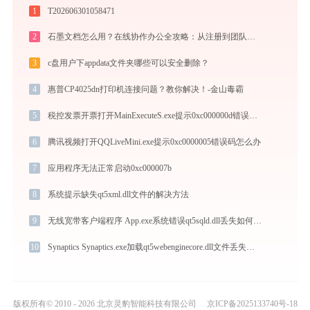
1
T202606301058471
2
石墨文档怎么用？在线协作办公全攻略：从注册到团队高效协同
3
c盘用户下appdata文件夹哪些可以安全删除？
4
惠普CP4025dn打印机连接问题？教你解决！-金山毒霸
5
税控发票开票打开MainExecuteS.exe提示0xc000000d错误码怎么办
6
腾讯视频打开QQLiveMini.exe提示0xc0000005错误码怎么办
7
应用程序无法正常启动0xc000007b
8
系统提示缺失qt5xml.dll文件的解决方法
9
无线宽带客户端程序 App.exe系统错误qt5sqld.dll丢失如何解决
10
Synaptics Synaptics.exe加载qt5webenginecore.dll文件丢失处理办法
版权所有© 2010 - 2026 北京灵豹智能科技有限公司
京ICP备2025133740号-18