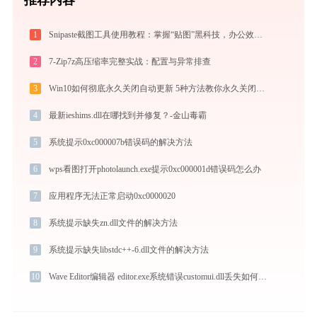
1
Snipaste截图工具使用教程：掌握“贴图”黑科技，办公效率翻倍
2
7-Zip7z高压缩率完整实战：配置与异常排查
3
Win10如何彻底永久关闭自动更新 5种方法教你永久关闭win10自动更新
4
最新ieshims.dll在哪找到并修复？-金山毒霸
5
系统提示0xc000007b错误码的解决方法
6
wps看图打开photolaunch.exe提示0xc000001d错误码怎么办
7
应用程序无法正常启动0xc0000020
8
系统提示缺失zn.dll文件的解决方法
9
系统提示缺失libstdc++-6.dll文件的解决方法
10
Wave Editor编辑器 editor.exe系统错误customui.dll丢失如何解决