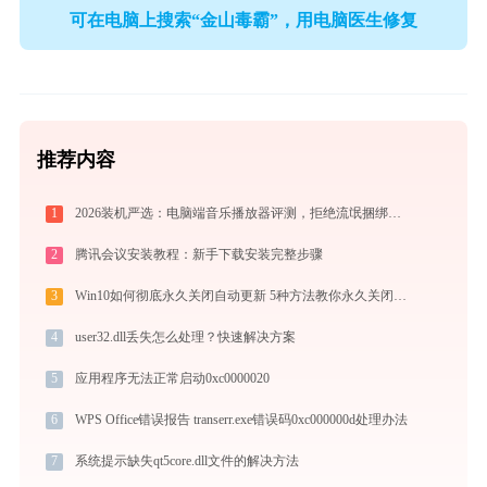
可在电脑上搜索“金山毒霸”，用电脑医生修复
推荐内容
1
2026装机严选：电脑端音乐播放器评测，拒绝流氓捆绑，还原极致无损心流音质
2
腾讯会议安装教程：新手下载安装完整步骤
3
Win10如何彻底永久关闭自动更新 5种方法教你永久关闭win10自动更新
4
user32.dll丢失怎么处理？快速解决方案
5
应用程序无法正常启动0xc0000020
6
WPS Office错误报告 transerr.exe错误码0xc000000d处理办法
7
系统提示缺失qt5core.dll文件的解决方法